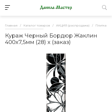
Главная
/
Каталог товаров
/
АКЦИЯ (распродажа)
/
Плитка К
Кураж Черный Бордюр Жаклин
400х7,5мм (28) х (заказ)