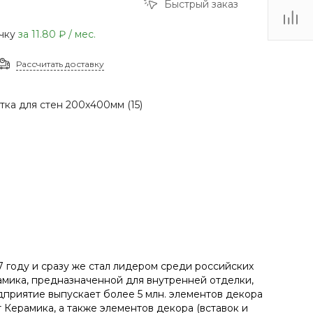
Быстрый заказ
(48735) 4-03-85
г. Кимовск,
очку
за
11.80 ₽
/ мес.
Первомайская д.41
Пн - Сб: 9.00-17.00 Вс:
9.00-15.00
Рассчитать доставку
ка для стен 200х400мм (15)
 году и сразу же стал лидером среди российских
мика, предназначенной для внутренней отделки,
дприятие выпускает более 5 млн. элементов декора
Керамика, а также элементов декора (вставок и