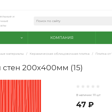
ельные и
очные
иалы
КОМПАНИЯ
ные материалы
/
Керамическая облицовочная плитка
/
Плитка от
 стен 200х400мм (15)
В наличии: 111 шт
47 ₽