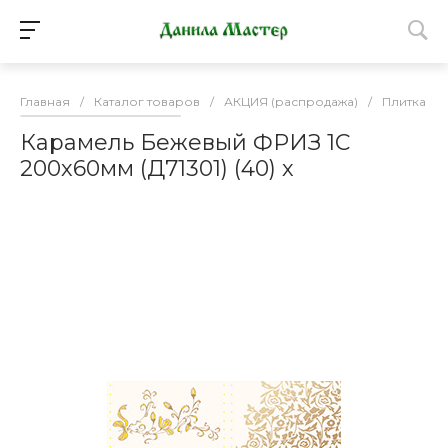
Главная
/
Каталог товаров
/
АКЦИЯ (распродажа)
/
Плитка К
Карамель Бежевый ФРИЗ 1С
200х60мм (Д71301) (40) х