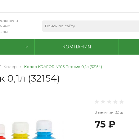
ельные и
очные
иалы
КОМПАНИЯ
/
Колер
/
Колер KRAFOR №05 Персик 0,1л (32154)
0,1л (32154)
В наличии: 32 шт
75 ₽