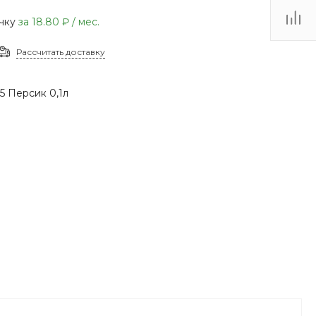
(48735) 4-03-85
очку
за
18.80 ₽
/ мес.
г. Кимовск,
Первомайская д.41
Рассчитать доставку
Пн - Сб: 9.00-17.00 Вс:
9.00-15.00
 Персик 0,1л