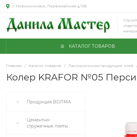
г. Новомосковск, Первомайская д.108
Строит
отдел
матер
КАТАЛОГ ТОВАРОВ
Главная
/
Каталог товаров
/
Лакокрасочная продукция, клей
Колер KRAFOR №05 Персик 
Продукция ВОЛМА
Цементно-
стружечные плиты