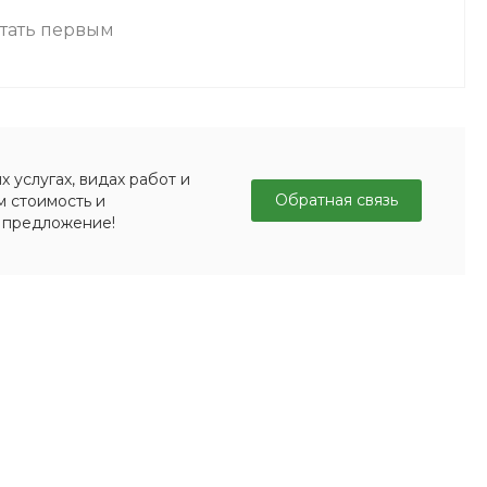
стать первым
 услугах, видах работ и
Обратная связь
м стоимость и
 предложение!