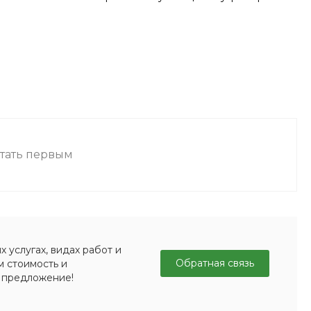
стать первым
 услугах, видах работ и
Обратная связь
м стоимость и
 предложение!