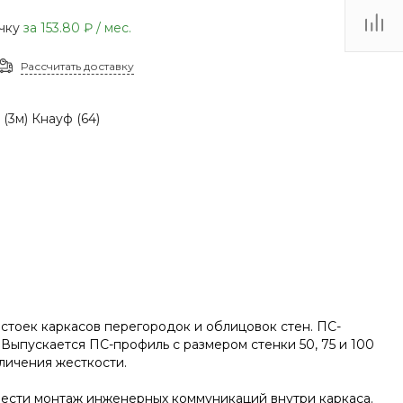
(48735) 4-03-85
очку
за
153.80 ₽
/ мес.
г. Кимовск,
Первомайская д.41
Рассчитать доставку
Пн - Сб: 9.00-17.00 Вс:
9.00-15.00
(3м) Кнауф (64)
стоек каркасов перегородок и облицовок стен. ПС-
ыпускается ПС-профиль с размером стенки 50, 75 и 100
личения жесткости.
вести монтаж инженерных коммуникаций внутри каркаса.