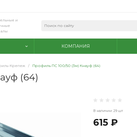
ельные и
очные
иалы
КОМПАНИЯ
иль-Крепеж
/
Профиль ПС 100/50 (3м) Кнауф (64)
ауф (64)
В наличии: 29 шт
615 ₽