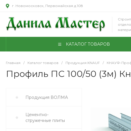
г. Новомосковск, Первомайская д.108
Строит
отдел
матер
КАТАЛОГ ТОВАРОВ
Главная
/
Каталог товаров
/
Продукция KNAUF
/
КНАУФ-Проф
Профиль ПС 100/50 (3м) Кн
Продукция ВОЛМА
Цементно-
стружечные плиты