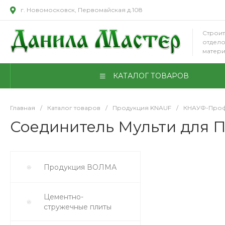
г. Новомосковск, Первомайская д.108
Строит
отдел
матер
КАТАЛОГ ТОВАРОВ
Главная
/
Каталог товаров
/
Продукция KNAUF
/
КНАУФ-Проф
Соединитель Мульти для П
Продукция ВОЛМА
Цементно-
стружечные плиты