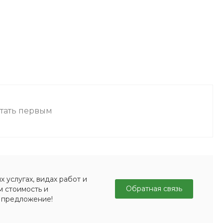
стать первым
 услугах, видах работ и
Обратная связь
м стоимость и
 предложение!