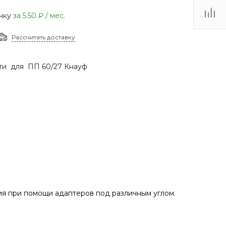
(48735) 4-03-85
очку
за
5.50 ₽
/ мес.
г. Кимовск,
Первомайская д.41
Рассчитать доставку
Пн - Сб: 9.00-17.00 Вс:
9.00-15.00
ти для ПП 60/27 Кнауф
я при помощи адаптеров под различным углом.