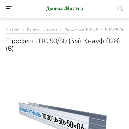
Главная
/
Каталог товаров
/
Продукция KNAUF
/
КНАУФ-Проф
Профиль ПС 50/50 (3м) Кнауф (128)
(8)