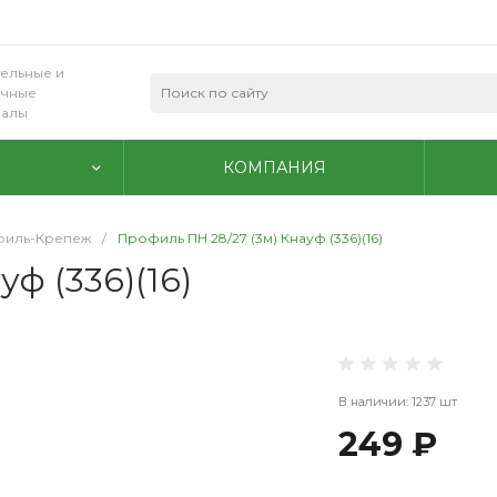
ельные и
очные
иалы
КОМПАНИЯ
иль-Крепеж
/
Профиль ПН 28/27 (3м) Кнауф (336)(16)
ф (336)(16)
В наличии: 1237 шт
249 ₽