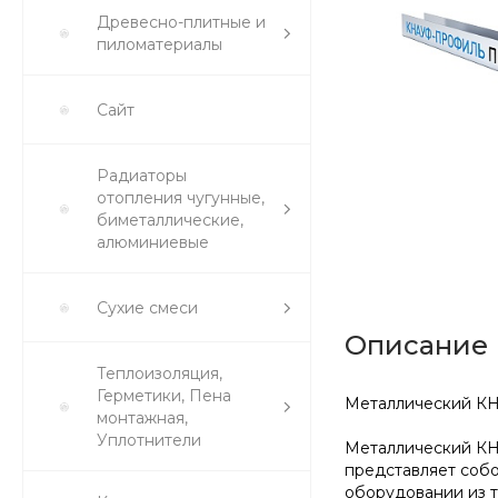
Древесно-плитные и
пиломатериалы
Сайт
Радиаторы
отопления чугунные,
биметаллические,
алюминиевые
Сухие смеси
Описание
Теплоизоляция,
Герметики, Пена
Металлический КН
монтажная,
Уплотнители
Металлический КНА
представляет соб
оборудовании из т