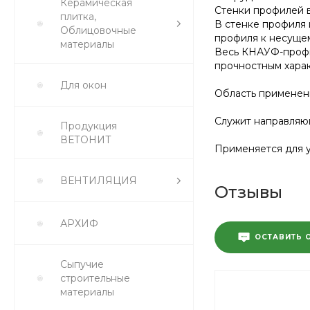
Керамическая
Стенки профилей 
плитка,
В стенке профиля 
Облицовочные
профиля к несуще
материалы
Весь КНАУФ-профил
прочностным харак
Для окон
Область применен
Служит направляющ
Продукция
ВЕТОНИТ
Применяется для у
ВЕНТИЛЯЦИЯ
Отзывы
АРХИФ
ОСТАВИТЬ 
Сыпучие
строительные
материалы