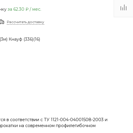
(48735) 4-03-85
очку
за
62.30 ₽
/ мес.
г. Кимовск,
Первомайская д.41
Рассчитать доставку
Пн - Сб: 9.00-17.00 Вс:
9.00-15.00
м) Кнауф (336)(16)
 в соответствии с ТУ 1121-004-04001508-2003 и
прокатки на современном профилегибочном