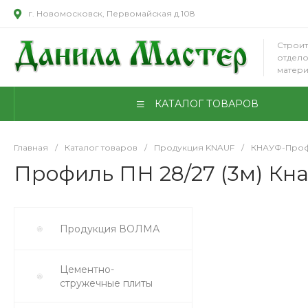
г. Новомосковск, Первомайская д.108
Строит
отдел
матер
КАТАЛОГ ТОВАРОВ
Главная
/
Каталог товаров
/
Продукция KNAUF
/
КНАУФ-Проф
Профиль ПН 28/27 (3м) Кнау
Продукция ВОЛМА
Цементно-
стружечные плиты