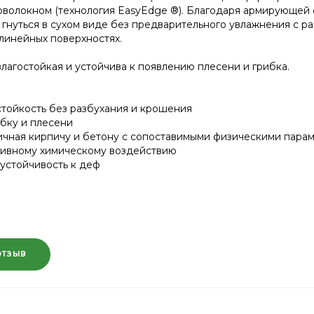
оволокном (технология EasyEdge ®). Благодаря армирующе
гнуться в сухом виде без предварительного увлажнения с ра
линейных поверхностях.
лагостойкая и устойчива к появлению плесени и грибка.
тойкость без разбухания и крошения
ибку и плесени
ичная кирпичу и бетону с сопоставимыми физическими пара
ссивному химическому воздействию
устойчивость к деф
ОТЗЫВ