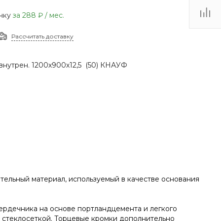
(48735) 4-03-85
очку
за
288 ₽
/ мес.
г. Кимовск,
Первомайская д.41
Рассчитать доставку
Пн - Сб: 9.00-17.00 Вс:
9.00-15.00
внутрен. 1200х900х12,5 (50) КНАУФ
льный материал, используемый в качестве основания
рдечника на основе портландцемента и легкого
ы стеклосеткой. Торцевые кромки дополнительно