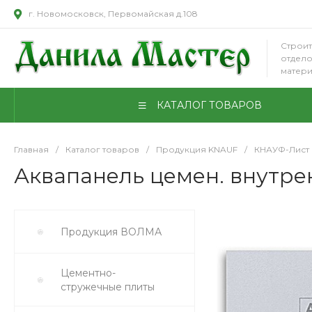
г. Новомосковск, Первомайская д.108
Строит
отдел
матер
КАТАЛОГ ТОВАРОВ
Главная
/
Каталог товаров
/
Продукция KNAUF
/
КНАУФ-Лист
Аквапанель цемен. внутрен
Продукция ВОЛМА
Цементно-
стружечные плиты