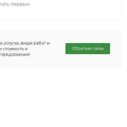
стать первым
 услугах, видах работ и
Обратная связь
м стоимость и
 предложение!