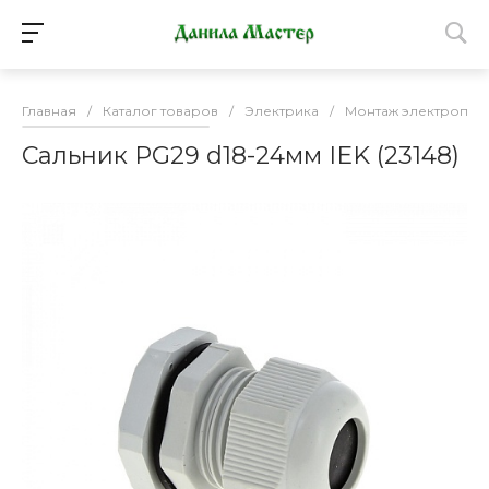
Главная
/
Каталог товаров
/
Электрика
/
Монтаж электропро
Сальник PG29 d18-24мм IEK (23148)