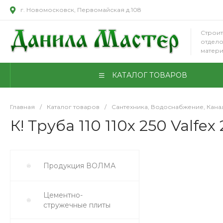
г. Новомосковск, Первомайская д.108
Строит
отдел
матер
КАТАЛОГ ТОВАРОВ
Главная
/
Каталог товаров
/
Сантехника, Водоснабжение, Кан
К! Труба 110 110х 250 Valfex
Продукция ВОЛМА
Цементно-
стружечные плиты