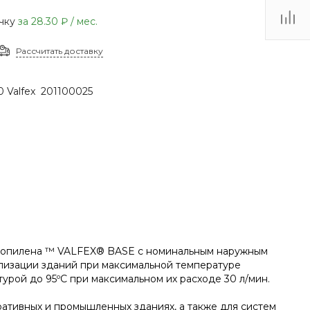
(48735) 4-03-85
очку
за
28.30 ₽
/ мес.
г. Кимовск,
Первомайская д.41
Рассчитать доставку
Пн - Сб: 9.00-17.00 Вс:
9.00-15.00
50 Valfex 201100025
пропилена ™ VALFEX® BASE с номинальным наружным
ализации зданий при максимальной температуре
турой до 95ºС при максимальном их расходе 30 л/мин.
ративных и промышленных зданиях, а также для систем