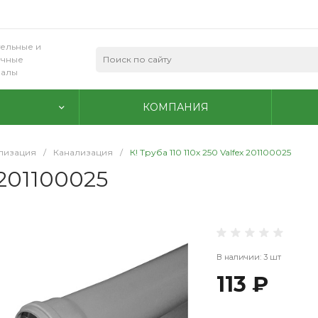
ельные и
очные
иалы
КОМПАНИЯ
ализация
/
Канализация
/
К! Труба 110 110х 250 Valfex 201100025
 201100025
В наличии: 3 шт
113 ₽