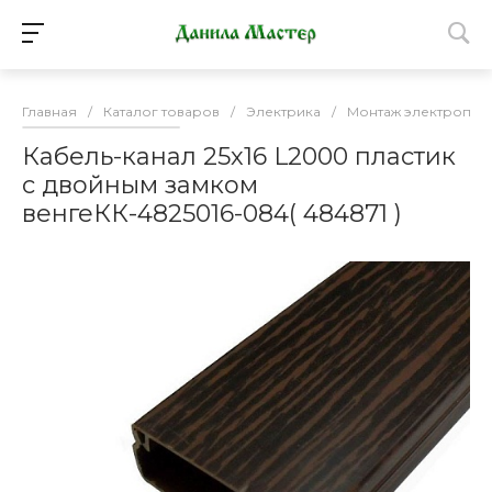
Главная
/
Каталог товаров
/
Электрика
/
Монтаж электропро
Кабель-канал 25х16 L2000 пластик
с двойным замком
венгеКК-4825016-084( 484871 )