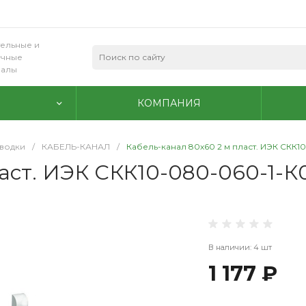
ельные и
очные
иалы
КОМПАНИЯ
водки
/
КАБЕЛЬ-КАНАЛ
/
Кабель-канал 80х60 2 м пласт. ИЭК СКК10-
аст. ИЭК СКК10-080-060-1-К01
В наличии: 4 шт
1 177 ₽