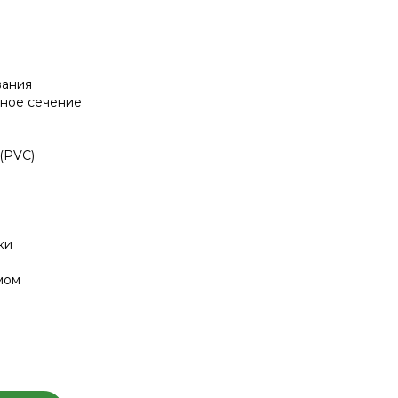
вания
ное сечение
(PVC)
ки
мом