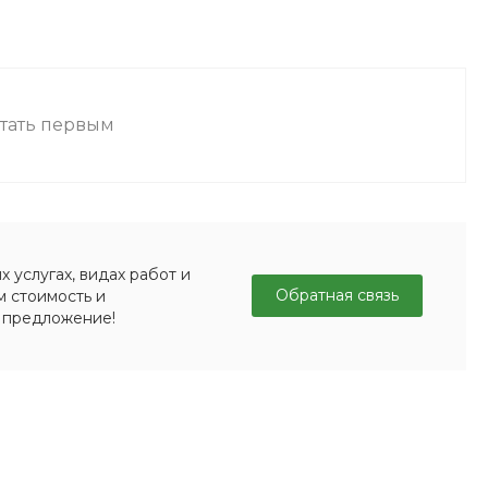
стать первым
 услугах, видах работ и
Обратная связь
м стоимость и
 предложение!