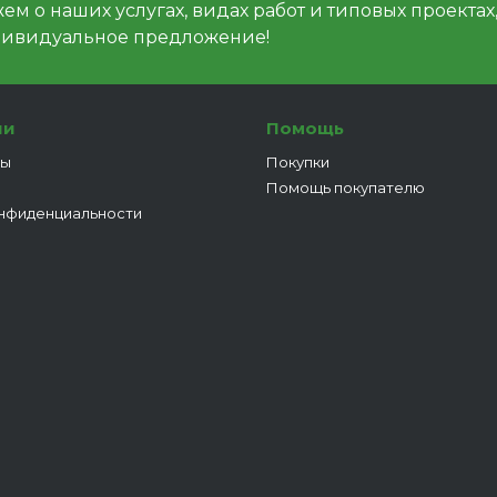
м о наших услугах, видах работ и типовых проектах
дивидуальное предложение!
ии
Помощь
ты
Покупки
Помощь покупателю
нфиденциальности