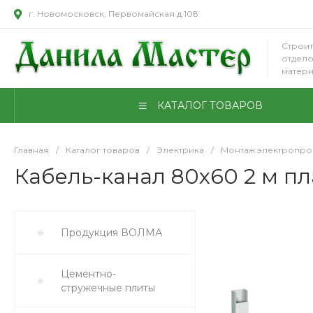
г. Новомосковск, Первомайская д.108
Строит
отдел
матер
КАТАЛОГ ТОВАРОВ
Главная
/
Каталог товаров
/
Электрика
/
Монтаж электропро
Кабель-канал 80х60 2 м пл
Продукция ВОЛМА
Цементно-
стружечные плиты