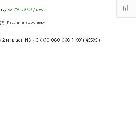
(48735) 4-03-85
очку
за
294.30 ₽
/ мес.
г. Кимовск,
Первомайская д.41
Рассчитать доставку
Пн - Сб: 9.00-17.00 Вс:
9.00-15.00
 2 м пласт. ИЭК СКК10-080-060-1-К01( 45595 )