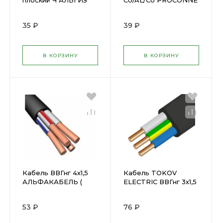
плоский Ч АЛЬГИЗ
CU/AL/CU PROCONNE
ФР-00000418 (
CT 01-2431-6 ( 441372
452456 )
)
35 ₽
39 ₽
В КОРЗИНУ
В КОРЗИНУ
Кабель ВВГнг 4х1,5
Кабель TOKOV
АЛЬФАКАБЕЛЬ (
ELECTRIC ВВГнг 3х1,5
1185663 )
(1851717)
53 ₽
76 ₽