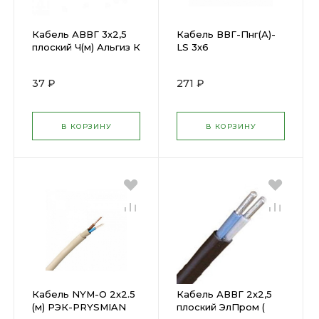
Кабель АВВГ 3х2,5
Кабель ВВГ-Пнг(А)-
плоский Ч(м) Альгиз К
LS 3х6
ФР-00000423(
ЭНЕРГОКАБЕЛЬ (
452459 )
1185385 )
37 ₽
271 ₽
В КОРЗИНУ
В КОРЗИНУ
Кабель NYM-O 2х2.5
Кабель АВВГ 2х2,5
(м) РЭК-PRYSMIAN
плоский ЭлПром (