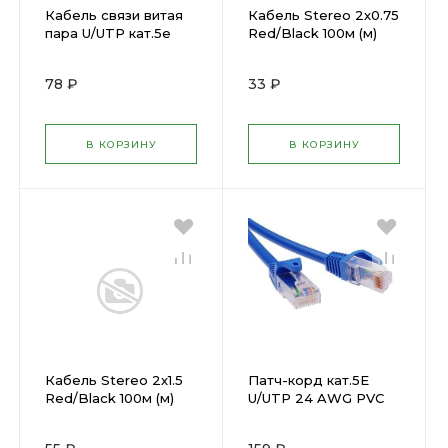
Кабель связи витая
Кабель Stereo 2х0.75
пара U/UTP кат.5е
Red/Black 100м (м)
4х2х24AWG solid
PROCONNECT (
(305м) ( 301873 )
119257 )
78 ₽
33 ₽
292400
В КОРЗИНУ
В КОРЗИНУ
Кабель Stereo 2х1.5
Патч-корд кат.5E
Red/Black 100м (м)
U/UTP 24 AWG PVC
PROCONNECT (
15м PRO TOKOV
212432 )
ELECTRIC TKP-PC06-