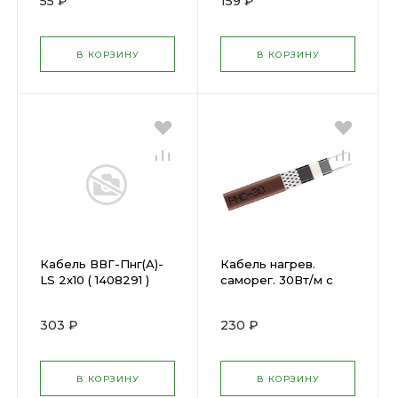
55 ₽
159 ₽
5EU-CUPVC-15M (
1980896 )
В КОРЗИНУ
В КОРЗИНУ
Кабель ВВГ-Пнг(А)-
Кабель нагрев.
LS 2х10 ( 1408291 )
саморег. 30Вт/м с
экраном 220В UV-
Оболочка Grand
303 ₽
230 ₽
Meyer PHC-30 (
510016 )
В КОРЗИНУ
В КОРЗИНУ