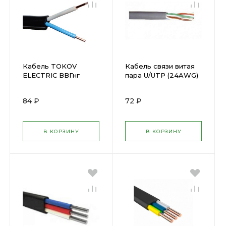
Кабель TOKOV
Кабель связи витая
ELECTRIC ВВГнг
пара U/UTP (24AWG)
2х2,5 (1851716)
кат.5е 4х2х0,51 ож
PVC сер ( 292400 )
84 ₽
72 ₽
В КОРЗИНУ
В КОРЗИНУ