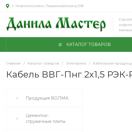
г. Новомосковск, Первомайская д.108
Строит
отдел
матер
КАТАЛОГ ТОВАРОВ
Главная
/
Каталог товаров
/
Электрика
/
Кабельная продукц
Кабель ВВГ-Пнг 2х1,5 РЭК-
Продукция ВОЛМА
Цементно-
стружечные плиты