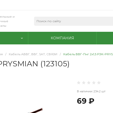
ельные и
очные
иалы
КОМПАНИЯ
ия
/
Кабель АВВГ, ВВГ, SAT, СВЯЗИ
/
Кабель ВВГ-Пнг 2х1,5 РЭК-PRYS
PRYSMIAN (123105)
В наличии: 234.2 шт
69 ₽