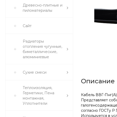
Древесно-плитные и
пиломатериалы
Сайт
Радиаторы
отопления чугунные,
биметаллические,
алюминиевые
Сухие смеси
Описание
Теплоизоляция,
Герметики, Пена
Кабель ВВГ-Пнг(А) 
монтажная,
Представляет собо
Уплотнители
галогенсодержащег
согласно ГОСТу Р 
Используется в ус