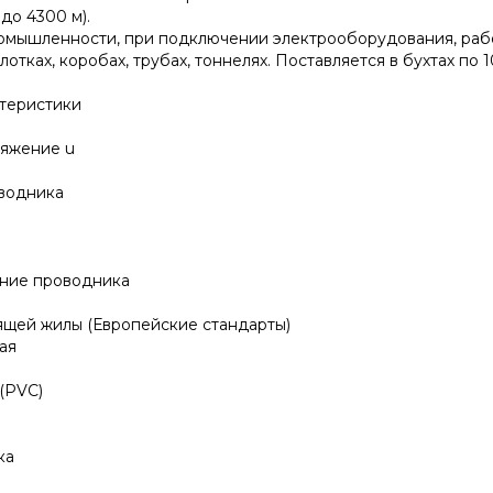
до 4300 м).
ромышленности, при подключении электрооборудования, раб
отках, коробах, трубах, тоннелях. Поставляется в бухтах по 1
ктеристики
яжение u
водника
ние проводника
ящей жилы (Европейские стандарты)
ая
(PVC)
ка