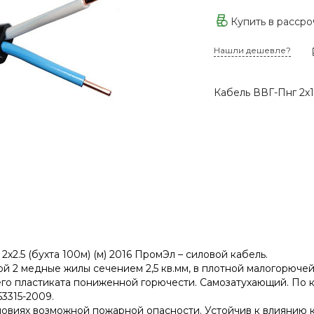
Купить в расср
Нашли дешевле?
Кабель ВВГ-Пнг 2х
2х2.5 (бухта 100м) (м) 2016 ПромЭл – силовой кабель.
й 2 медные жилы сечением 2,5 кв.мм, в плотной малогорючей
о пластиката пониженной горючести. Самозатухающий. По кл
53315-2009.
ловиях возможной пожарной опасности. Устойчив к влиянию 