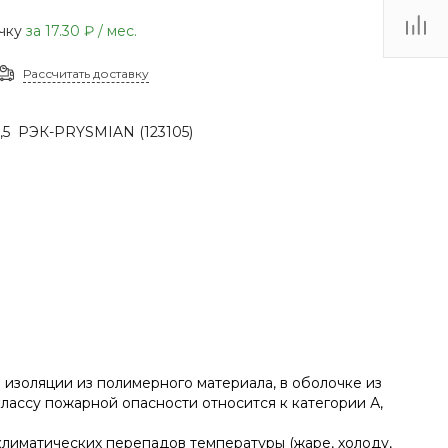
(48735) 4-03-85
очку
за
17.30 ₽
/ мес.
г. Кимовск,
Первомайская д.41
Рассчитать доставку
Пн - Сб: 9.00-17.00 Вс:
9.00-15.00
1,5 РЭК-PRYSMIAN (123105)
 изоляции из полимерного материала, в оболочке из
ассу пожарной опасности относится к категории А,
климатических перепадов температуры (жаре, холоду,