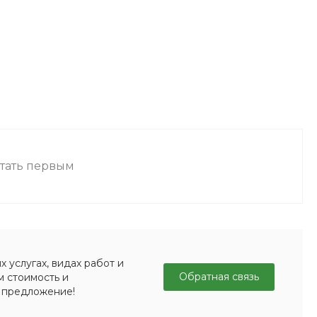
стать первым
 услугах, видах работ и
Обратная связь
м стоимость и
 предложение!