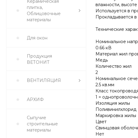
Керамическая
влажности, высоте 
плитка,
Используется в п
Облицовочные
Прокладывается в л
материалы
Технические хара
Для окон
Номинальное напр
0.66 кВ
Материал жил про
Продукция
Медь
ВЕТОНИТ
Количество жил
2
Номинальное сече
ВЕНТИЛЯЦИЯ
2.5 кв.мм
Класс токопровод
1 = однопроволочн
АРХИФ
Изоляция жилы
Поливинилхлорид 
Маркировка жилы
Сыпучие
Цвет
строительные
Свинцовая оболоч
материалы
Нет