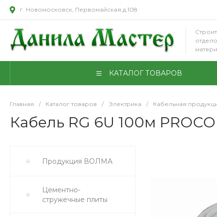
г. Новомосковск, Первомайская д.108
Строит
отдел
матер
КАТАЛОГ ТОВАРОВ
Главная
/
Каталог товаров
/
Электрика
/
Кабельная продукц
Кабель RG 6U 100м PROCON
Продукция ВОЛМА
Цементно-
стружечные плиты