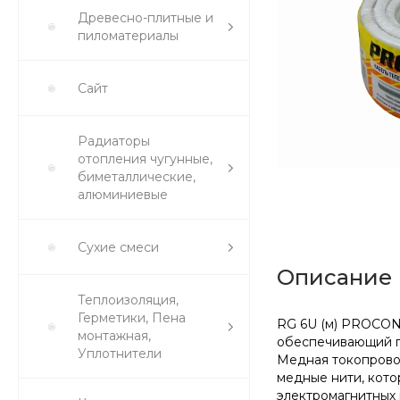
Древесно-плитные и
пиломатериалы
Сайт
Радиаторы
отопления чугунные,
биметаллические,
алюминиевые
Сухие смеси
Описание
Теплоизоляция,
Герметики, Пена
RG 6U (м) PROCON
монтажная,
обеспечивающий п
Уплотнители
Медная токопровод
медные нити, кото
электромагнитных 