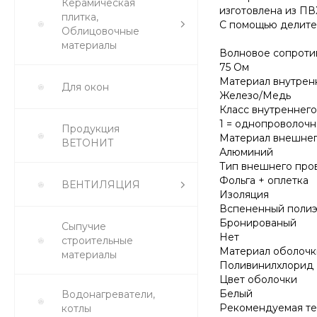
Керамическая
изготовлена из ПВ
плитка,
С помощью делите
Облицовочные
материалы
Волновое сопроти
75 Ом
Материал внутрен
Для окон
Железо/Медь
Класс внутреннего
1 = однопроволочн
Продукция
Материал внешнег
ВЕТОНИТ
Алюминий
Тип внешнего про
Фольга + оплетка
ВЕНТИЛЯЦИЯ
Изоляция
Вспененный полиэ
Бронированый
Сыпучие
Нет
строительные
Материал оболочк
материалы
Поливинилхлорид 
Цвет оболочки
Белый
Водонагреватели,
Рекомендуемая те
котлы