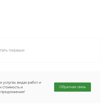
стать первым
 услугах, видах работ и
Обратная связь
м стоимость и
 предложение!