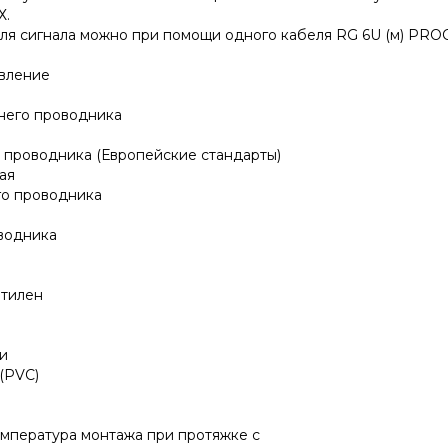
Х.
ля сигнала можно при помощи одного кабеля RG 6U (м) PROC
вление
него проводника
 проводника (Европейские стандарты)
ая
о проводника
водника
тилен
и
(PVC)
мпература монтажа при протяжке с