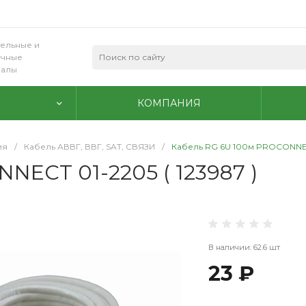
ельные и
очные
иалы
КОМПАНИЯ
ия
/
Кабель АВВГ, ВВГ, SAT, СВЯЗИ
/
Кабель RG 6U 100м PROCONNECT
NECT 01-2205 ( 123987 )
В наличии: 62.6 шт
23 ₽