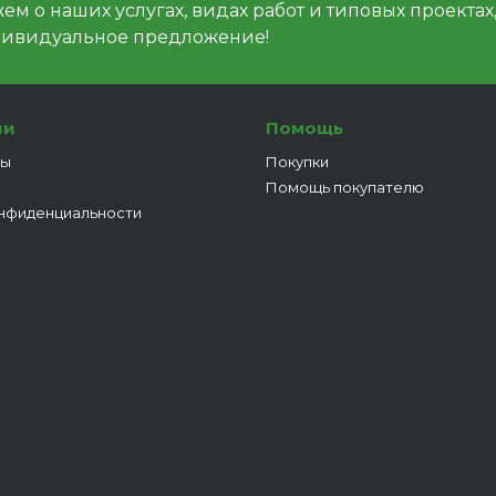
м о наших услугах, видах работ и типовых проектах
дивидуальное предложение!
ии
Помощь
ты
Покупки
Помощь покупателю
нфиденциальности