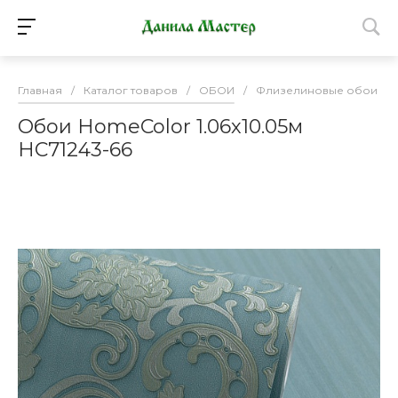
Главная
/
Каталог товаров
/
ОБОИ
/
Флизелиновые обои
/
Обои HomeColor 1.06х10.05м
НС71243-66