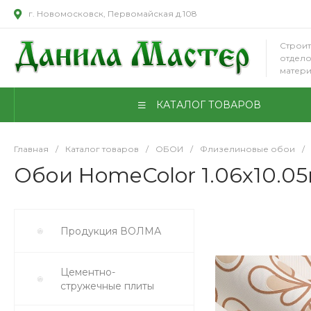
г. Новомосковск, Первомайская д.108
Строит
отдел
матер
КАТАЛОГ ТОВАРОВ
Главная
/
Каталог товаров
/
ОБОИ
/
Флизелиновые обои
/
Обои HomeColor 1.06х10.05
Продукция ВОЛМА
Цементно-
стружечные плиты