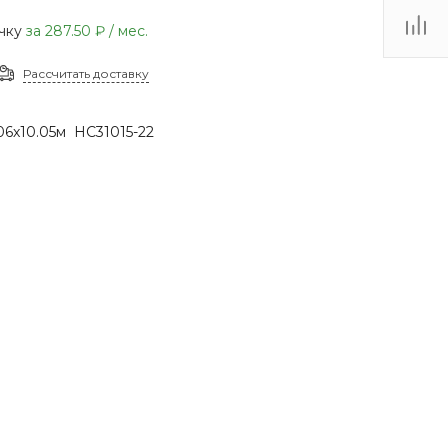
(48735) 4-03-85
очку
за
287.50 ₽
/ мес.
г. Кимовск,
Первомайская д.41
Рассчитать доставку
Пн - Сб: 9.00-17.00 Вс:
9.00-15.00
06х10.05м НС31015-22