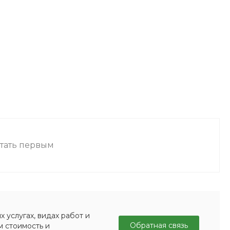
стать первым
 услугах, видах работ и
Обратная связь
м стоимость и