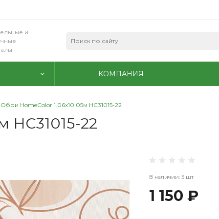
ельные и
очные
иалы
КОМПАНИЯ
Обои HomeColor 1.06х10.05м НС31015-22
м НС31015-22
В наличии: 5 шт
1 150 ₽