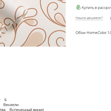
Купить в расср
Нашли дешевле?
Обои HomeColor 1.
ке 6
а Вензели
ства Вспененный винил