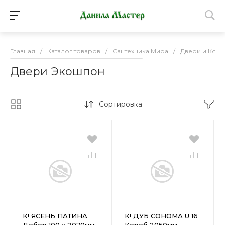
Главная
/
Каталог товаров
/
Сантехника Мира
/
Двери и Ком
Двери Экошпон
Сортировка
К! ЯСЕНЬ ПАТИНА
К! ДУБ СОНОМА U 16