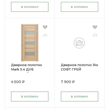
В КОРЗИНУ
В КОРЗИНУ
Дверное полотно
Дверное полотно Rio
Mark 5.4 ДУБ
СОФТ ГРЕЙ
БЕЛЕНЫЙ
(800х2000мм)
(800х2000мм) (U14)
ПОС,ромб
4 500 ₽
7 900 ₽
мателюкс,38мм,экошпон
В КОРЗИНУ
В КОРЗИНУ