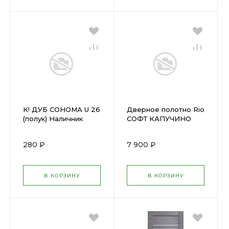
К! ДУБ СОНОМА U 26
Дверное полотно Rio
(полук) Наличник
СОФТ КАПУЧИНО
2150мм
(700х2000мм)
ПОС,ромб
280 ₽
7 900 ₽
бронза,38мм,экошпон
В КОРЗИНУ
В КОРЗИНУ