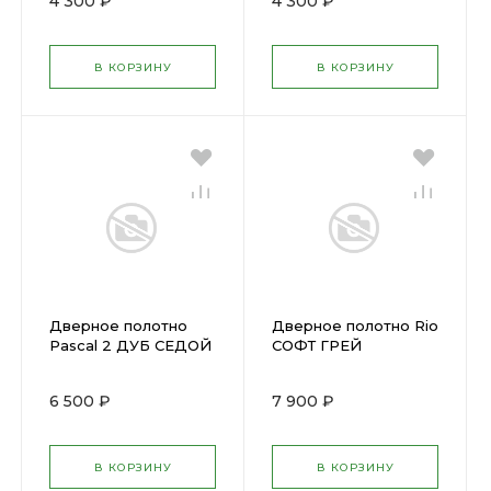
4 300 ₽
4 300 ₽
В КОРЗИНУ
В КОРЗИНУ
Дверное полотно
Дверное полотно Rio
Pascal 2 ДУБ СЕДОЙ
СОФТ ГРЕЙ
ДГ (800х2000мм)
(700х2000мм)
ПОС,ромб
6 500 ₽
7 900 ₽
мателюкс,38мм,экошпон
В КОРЗИНУ
В КОРЗИНУ