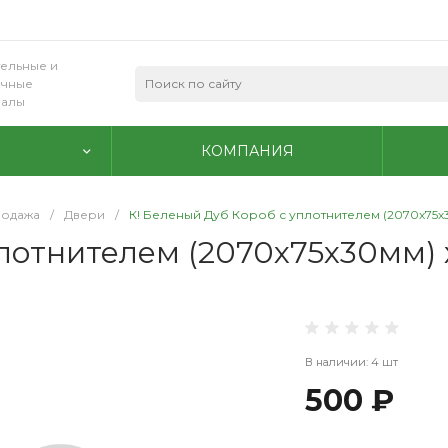
ельные и
очные
иалы
КОМПАНИЯ
родажа
/
Двери
/
К! Беленый Дуб Короб с уплотнителем (2070х75х
лотнителем (2070х75х30мм) 
В наличии: 4 шт
500 ₽