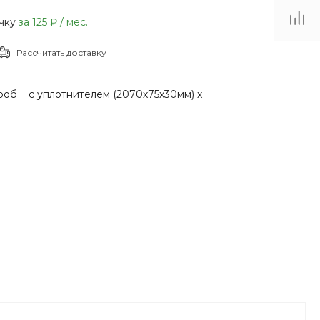
(48735) 4-03-85
очку
за
125 ₽
/ мес.
г. Кимовск,
Первомайская д.41
Рассчитать доставку
Пн - Сб: 9.00-17.00 Вс:
9.00-15.00
роб с уплотнителем (2070х75х30мм) х