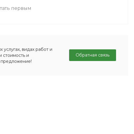
стать первым
 услугах, видах работ и
Обратная связь
м стоимость и
 предложение!