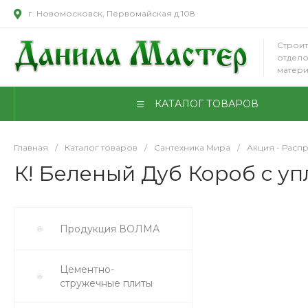
г. Новомосковск, Первомайская д.108
Строит
отдел
матер
КАТАЛОГ ТОВАРОВ
Главная
/
Каталог товаров
/
Сантехника Мира
/
Акция - Расп
К! Беленый Дуб Короб с уп
Продукция ВОЛМА
Цементно-
стружечные плиты