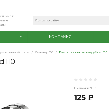
ельные и
очные
иалы
КОМПАНИЯ
цинкованной стали
/
Диаметр 110
/
Вентил.оцинков. патрубок d110
d110
В наличии: 9 шт
125 ₽