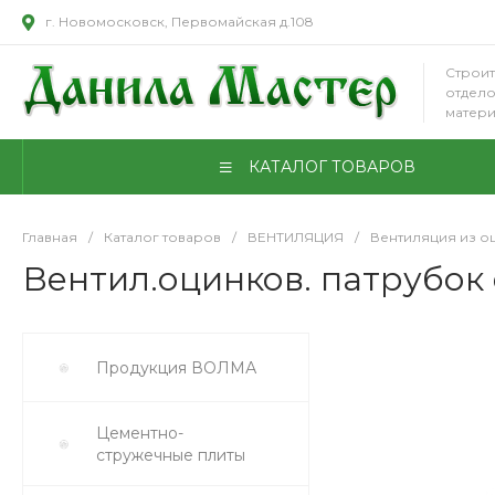
г. Новомосковск, Первомайская д.108
Строит
отдел
матер
КАТАЛОГ ТОВАРОВ
Главная
/
Каталог товаров
/
ВЕНТИЛЯЦИЯ
/
Вентиляция из о
Вентил.оцинков. патрубок 
Продукция ВОЛМА
Цементно-
стружечные плиты