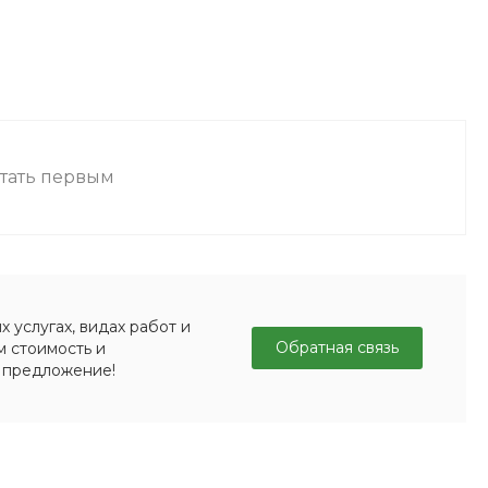
стать первым
 услугах, видах работ и
Обратная связь
м стоимость и
 предложение!