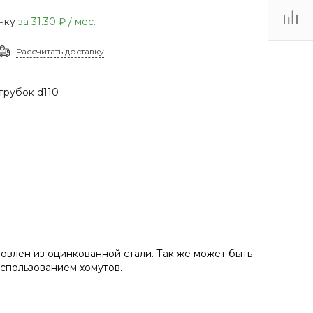
(48735) 4-03-85
очку
за
31.30 ₽
/ мес.
г. Кимовск,
Первомайская д.41
Рассчитать доставку
Пн - Сб: 9.00-17.00 Вс:
9.00-15.00
трубок d110
овлен из оцинкованной стали. Так же может быть
спользованием хомутов.