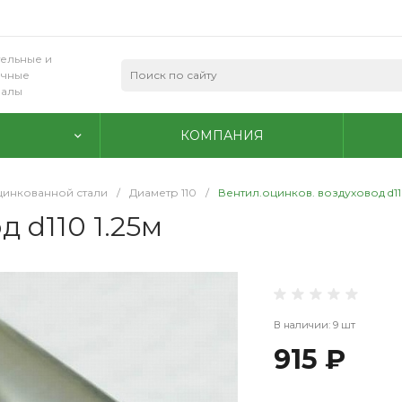
ельные и
очные
иалы
КОМПАНИЯ
цинкованной стали
/
Диаметр 110
/
Вентил.оцинков. воздуховод d11
 d110 1.25м
В наличии: 9 шт
915 ₽