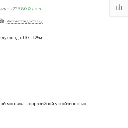
(48735) 4-03-85
очку
за
228.80 ₽
/ мес.
г. Кимовск,
Первомайская д.41
Рассчитать доставку
Пн - Сб: 9.00-17.00 Вс:
9.00-15.00
здуховод d110 1.25м
ой монтажа, коррозийной устойчивостью.