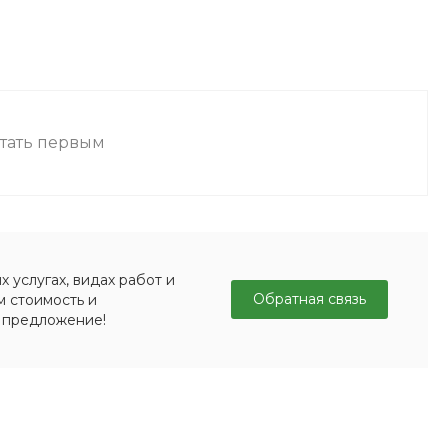
стать первым
 услугах, видах работ и
Обратная связь
м стоимость и
 предложение!