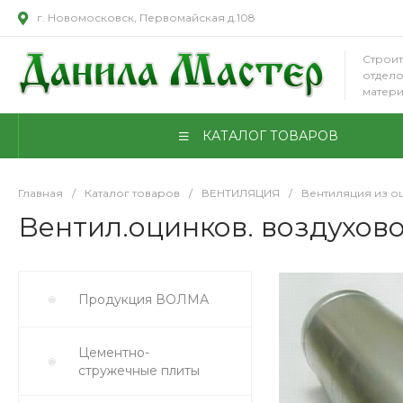
г. Новомосковск, Первомайская д.108
Строит
отдел
матер
КАТАЛОГ ТОВАРОВ
Главная
/
Каталог товаров
/
ВЕНТИЛЯЦИЯ
/
Вентиляция из о
Вентил.оцинков. воздуховод
Продукция ВОЛМА
Цементно-
стружечные плиты