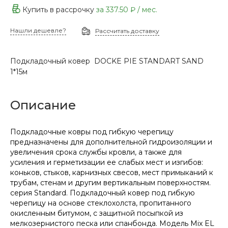
Купить в рассрочку
за
337.50 ₽
/ мес.
Нашли дешевле?
Рассчитать доставку
Подкладочный ковер DОCKE PIE STANDART SAND
1*15м
Описание
Подкладочные ковры под гибкую черепицу
предназначены для дополнительной гидроизоляции и
увеличения срока службы кровли, а также для
усиления и герметизации ее слабых мест и изгибов:
коньков, стыков, карнизных свесов, мест примыканий к
трубам, стенам и другим вертикальным поверхностям.
серия Standard. Подкладочный ковер под гибкую
черепицу на основе стеклохолста, пропитанного
окисленным битумом, с защитной посыпкой из
мелкозернистого песка или спанбонда. Модель Mix EL