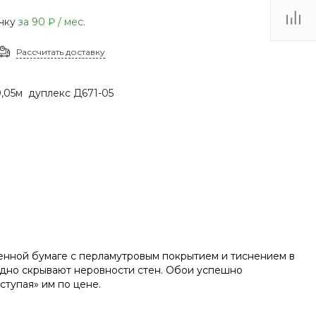
(48735) 4-03-85
очку
за
90 ₽
/ мес.
г. Кимовск,
Первомайская д.41
Рассчитать доставку
Пн - Сб: 9.00-17.00 Вс:
9.00-15.00
,05м дуплекс Д671-05
еенной бумаге с перламутровым покрытием и тиснением в
дно скрывают неровности стен. Обои успешно
ступая» им по цене.