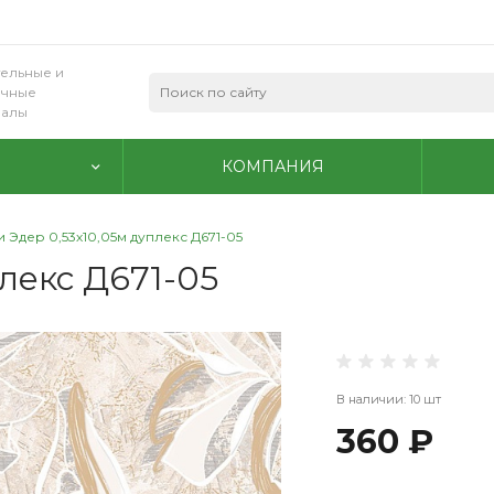
ельные и
очные
иалы
КОМПАНИЯ
 Эдер 0,53х10,05м дуплекс Д671-05
лекс Д671-05
В наличии: 10 шт
360 ₽