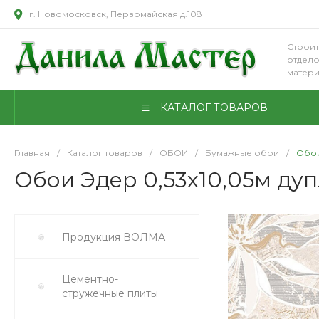
г. Новомосковск, Первомайская д.108
Строит
отдел
матер
КАТАЛОГ ТОВАРОВ
Главная
/
Каталог товаров
/
ОБОИ
/
Бумажные обои
/
Обои
Обои Эдер 0,53х10,05м дуп
Продукция ВОЛМА
Цементно-
стружечные плиты