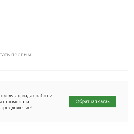
стать первым
 услугах, видах работ и
Обратная связь
м стоимость и
 предложение!