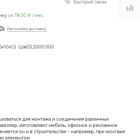
Быстрый заказ
(48735) 4-03-85
г. Кимовск,
очку
за
78.30 ₽
/ мес.
Первомайская д.41
Пн - Сб: 9.00-17.00 Вс:
9.00-15.00
Рассчитать доставку
5х10х1,5 Шв03.2000.500
зоваться для монтажа и соединения различных
швеллер, изготовляют мебель, офисное и рекламное
яется он и в строительстве – например, при монтаже
ым элементом.