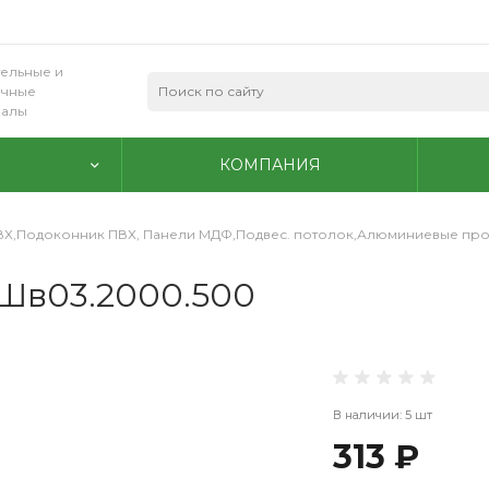
ельные и
очные
иалы
КОМПАНИЯ
ВХ,Подоконник ПВХ, Панели МДФ,Подвес. потолок,Алюминиевые пр
 Шв03.2000.500
В наличии: 5 шт
313 ₽